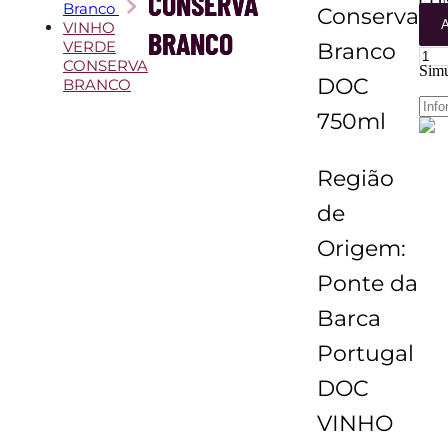
CONSERVA
CO
Branco
Conserva
BR
A
VINHO
BRANCO
quan
VERDE
Branco
CONSERVA
Simu
DOC
BRANCO
750ml
Região
de
Origem:
Ponte da
Barca
Portugal
DOC
VINHO