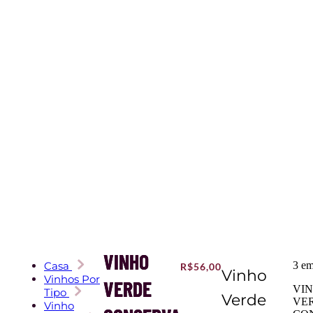
VINHO
Casa
3 em
R$
56,00
Vinho
Vinhos Por
VERDE
VI
Tipo
Verde
VE
Vinho