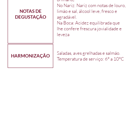
No Nariz: Nariz com notas de louro,
NOTAS DE
limão e sal, álcool leve, fresco e
DEGUSTAÇÃO
agradável.
Na Boca: Acidez equilibrada que
lhe confere frescura jovialidade e
leveza
Saladas, aves grelhadas e salmão.
HARMONIZAÇÃO
Temperatura de serviço: 6° a 10°C
Contato
51 9 9763 5073
contato
@adegacaisdoporto.com
.b
Quem
Missão, Visão
Política de
Sobre