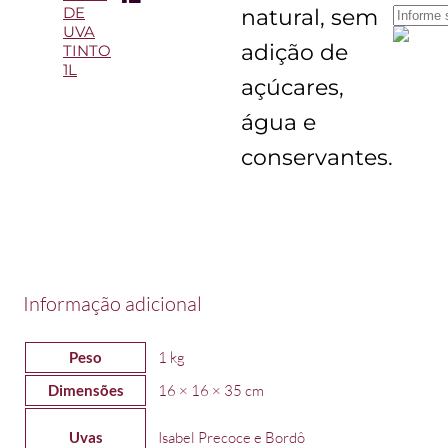
DE
natural, sem
UVA
adição de
TINTO
1L
açúcares,
água e
conservantes.
Informação adicional
Peso
1 kg
Dimensões
16 × 16 × 35 cm
Uvas
Isabel Precoce e Bordô