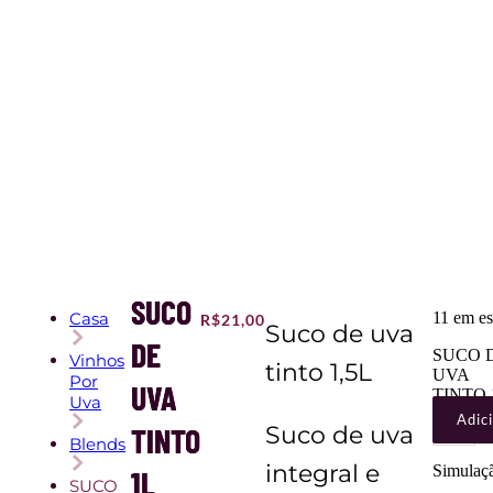
SUCO
Casa
11 em e
R$
21,00
Suco de uva
DE
SUCO 
Vinhos
tinto 1,5L
UVA
Por
UVA
TINTO 
Uva
quantid
Adic
TINTO
Suco de uva
Blends
integral e
Simulaçã
1L
SUCO