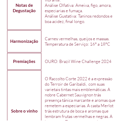
Notas de
Análise Olfativa: Ameixa, figo, amora,
Degustação
especiarias e fumaça.
Análise Gustativa: Taninos redondos e
boa acidez, final longo.
Carnes vermelhas, queijos e massas.
Harmonização
Temperatura de Serviço: 16º a 18ºC
Premiações
OURO: Brazil Wine Challenge 2024
O Raccolto Corte 2022 é a expressão
do Terroir de Garibaldi, com suas
varietais tintas mais emblemáticas. A
nobre Cabernet Sauvignon trás
presença tânica marcante e aromas que
remetem a especiarias. A casta Merlot
Sobre o vinho
trás estrutura de boca e aromas que
lembram frutas vermelhas e negras. A
imponente Tannat agrega taninos