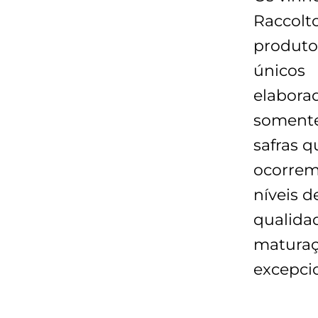
Raccolt
produto
únicos
elabora
soment
safras q
ocorre
níveis d
qualida
matura
excepcio