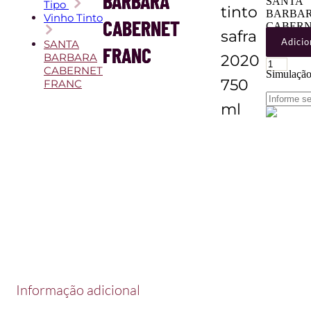
BARBARA
SANTA
Tipo
tinto
BARBA
Vinho Tinto
CABERNET
CABER
safra
FRANC
Adicio
SANTA
FRANC
quantidad
BARBARA
2020
CABERNET
Simulação 
750
FRANC
ml
Informação adicional