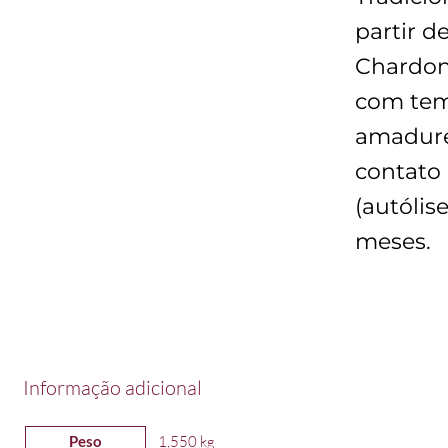
partir d
Chardon
com tem
amadur
contato
(autólise
meses.
Informação adicional
Peso
1,550 kg