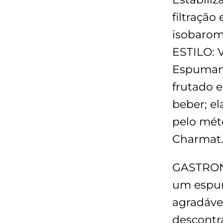
filtração
isobarom
ESTILO:
V
Espumant
frutado e
beber; e
pelo mé
Charmat
GASTRO
um espu
agradáve
descontr