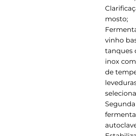
Clarifica
mosto;
Ferment
vinho ba
tanques 
inox com
de tempe
levedura
seleciona
Segunda
ferment
autoclave
Estabiliz