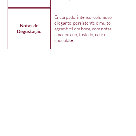
Encorpado, intenso, volumoso,
elegante, persistente e muito
Notas de
agradável em boca, com notas
Degustação
amadeirado, tostado, café e
chocolate.
Carnes vermelhas, paleta de
Harmonização
cordeiro, massas com molho forte e
queijos de massa dura.
A Bodega Czarnobay é um projeto
familiar, com os enólogos Antônio
Agostinho Czarnobay, com mais de
45 anos de experiência em Enologia,
e o jovem, mas já experiente Mário
Lucas Leggli. É uma vinícola
boutique dedicada à pequenas
produções de vinhos de qualidade.
Sobre a Vinícola
Teve início em 2012 e está