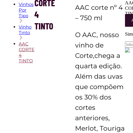
CORTE
AA
Vinhos
AAC corte nº 4
CO
Por
4
TI
Tipo
– 750 ml
qua
TINTO
Vinho
Tinto
O AAC, nosso
Simu
AAC
vinho de
CORTE
Corte,chega a
4
TINTO
quarta edição.
Além das uvas
que compõem
os 30% dos
cortes
anteriores,
Merlot, Touriga